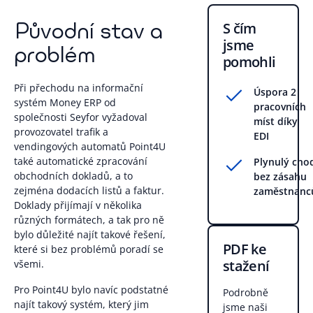
Původní stav a
S čím
jsme
problém
pomohli
Při přechodu na informační
Úspora 2
systém Money ERP od
pracovních
společnosti Seyfor vyžadoval
míst díky
provozovatel trafik a
EDI
vendingových automatů Point4U
také automatické zpracování
Plynulý cho
obchodních dokladů, a to
bez zásahu
zejména dodacích listů a faktur.
zaměstnanc
Doklady přijímají v několika
různých formátech, a tak pro ně
bylo důležité najít takové řešení,
PDF ke
které si bez problémů poradí se
stažení
všemi.
Pro Point4U bylo navíc podstatné
Podrobně
najít takový systém, který jim
jsme naši