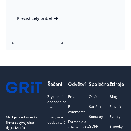
Přečíst celý příběh
Footer
Řešení
Odvětví
Společnost
Zdroje
Zrychlení
Retail
O nás
Blog
obchodního
E-
Kariéra
Slovník
toku
commerce
Kontakty
Eventy
Integrace
GRiT je přední česká
Farmacie a
dodavatelů
firma zabývající se
GDPR
E-booky
zdravotnictví
digitalizací a