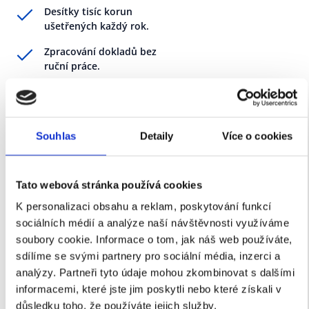
Desítky tisíc korun
ušetřených každý rok.
Zpracování dokladů bez
ruční práce.
Souhlas
Detaily
Více o cookies
„
Když se mě lidé ptají, jak se nám ve firmě s
EDI pracuje, tak odpovídám, že nijak. S EDI
Tato webová stránka používá cookies
totiž reálně žádný zaměstnanec nepracuje a
K personalizaci obsahu a reklam, poskytování funkcí
přenos dokladů probíhá bezchybně v
sociálních médií a analýze naší návštěvnosti využíváme
pozadí. Kdybychom doklady, které nám EDI
soubory cookie. Informace o tom, jak náš web používáte,
sdílíme se svými partnery pro sociální média, inzerci a
zpracuje, museli řešit ručně, stálo by nás to
analýzy. Partneři tyto údaje mohou zkombinovat s dalšími
desítky hodin měsíčně.
“
informacemi, které jste jim poskytli nebo které získali v
Jaromír Veit
důsledku toho, že používáte jejich služby.