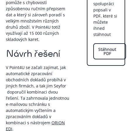
pomůže s chybovostí
spolupráci
způsobenou ručním přepisem
popsali v
dat a který si zároveň poradí s
PDF, které si
velkým množstvím různých
můžete
druhů zboží. V Point4U totiž
ihned
využívají až 15 000 různých
stáhnout
skladových karet.
Stáhnout
Návrh řešení
PDF
V Point4U se začali zajímat, jak
automatické zpracování
obchodních dokladů probíhá v
jiných firmách, a tak jim Seyfor
doporučil kombinaci dvou
řešení. Ta zahrnovala jednotnou
e-mailovou schránku s
automatickým vyčtením a
zpracováním dokladů v
kombinaci s nástrojem
ORiON
EDI
.