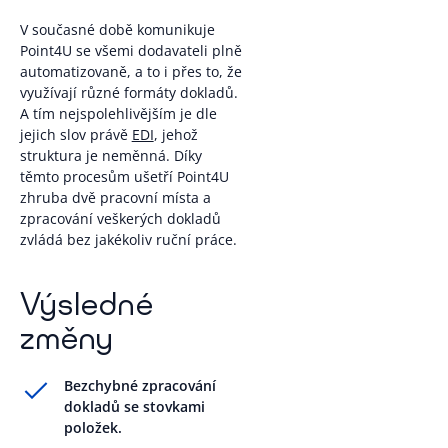
V současné době komunikuje
Point4U se všemi dodavateli plně
automatizovaně, a to i přes to, že
využívají různé formáty dokladů.
A tím nejspolehlivějším je dle
jejich slov právě
EDI
, jehož
struktura je neměnná. Díky
těmto procesům ušetří Point4U
zhruba dvě pracovní místa a
zpracování veškerých dokladů
zvládá bez jakékoliv ruční práce.
Výsledné
změny
Bezchybné zpracování
dokladů se stovkami
položek.