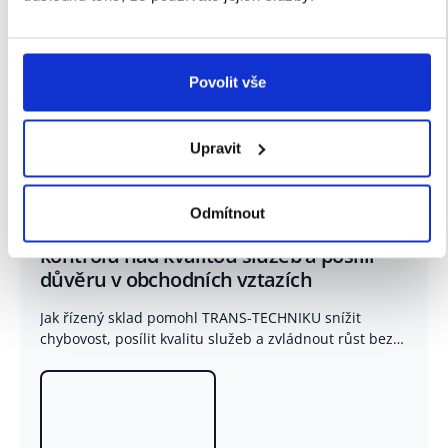
Povolit vše
Další případové studie
Upravit
Odmítnout
TRANS-TECHNIK: Řízený sklad dal firmě
kontrolu nad kvalitou služeb a posílil
důvěru v obchodních vztazích
Jak řízený sklad pomohl TRANS-TECHNIKU snížit
chybovost, posílit kvalitu služeb a zvládnout růst bez
rizik | GRiT