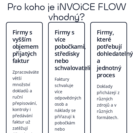
Pro koho je iNVOiCE FLOW
vhodný?
Firmy s
Firmy s
Firmy,
vyšším
více
které
objemem
pobočkami,
potřebují
přijatých
středisky
dohledatelný
faktur
nebo
a
schvalovateli
jednotný
Zpracováváte
proces
větší
Faktury
množství
schvaluje
Doklady
dokladů a
více
přicházejí z
ruční
odpovědných
různých
přepisování,
osob a
zdrojů a v
kontroly i
náklady se
různých
předávání
přiřazují k
formátech.
faktur už
pobočkám
zatěžují
nebo