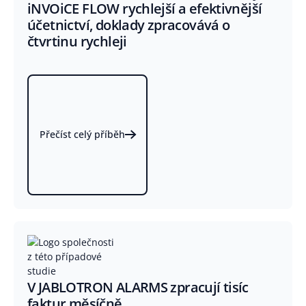
iNVOiCE FLOW rychlejší a efektivnější
účetnictví, doklady zpracovává o
čtvrtinu rychleji
Přečíst celý příběh
V JABLOTRON ALARMS zpracují tisíc
faktur měsíčně