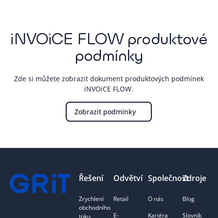
iNVOiCE FLOW produktové
podmínky
Zde si můžete zobrazit dokument produktových podmínek
iNVOiCE FLOW.
Zobrazit podmínky
Footer
Řešení
Odvětví
Společnost
Zdroje
Zrychlení
Retail
O nás
Blog
obchodního
E-
Kariéra
Slovník
toku