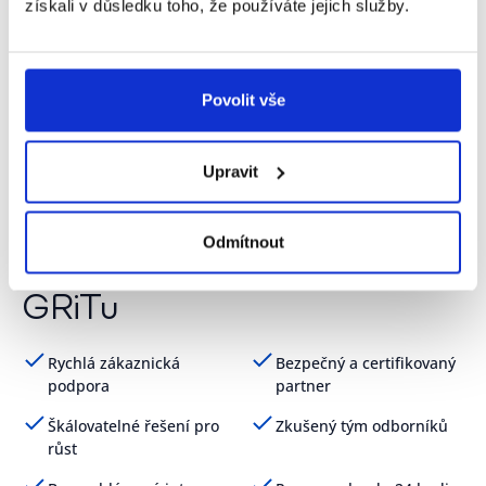
získali v důsledku toho, že používáte jejich služby.
Povolit vše
Upravit
30+ let zkušeností a tisíce firem
Odmítnout
Proč iNVOiCE FLOW od
GRiTu
Rychlá zákaznická
Bezpečný a certifikovaný
podpora
partner
Škálovatelné řešení pro
Zkušený tým odborníků
růst