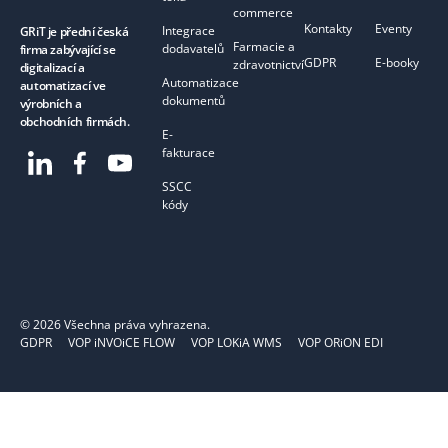
commerce
Kontakty
Eventy
Integrace
GRiT je přední česká
Farmacie a
dodavatelů
firma zabývající se
GDPR
E-booky
zdravotnictví
digitalizací a
Automatizace
automatizací ve
dokumentů
výrobních a
obchodních firmách.
E-
fakturace
SSCC
kódy
©
2026
Všechna práva vyhrazena.
GDPR
VOP iNVOiCE FLOW
VOP LOKiA WMS
VOP ORiON EDI