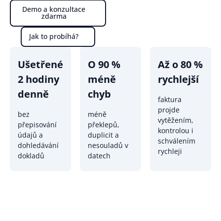
Demo a konzultace
zdarma
Jak to probíhá?
Ušetřené
O 90 %
Až o 80 %
2 hodiny
méně
rychlejší
denně
chyb
faktura
projde
bez
méně
vytěžením,
přepisování
překlepů,
kontrolou i
údajů a
duplicit a
schválením
dohledávání
nesouladů v
rychleji
dokladů
datech