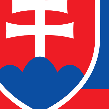
i na konzultaci. Podíváme se společně, kde vznikají a jak je 
Konzultace zdarma