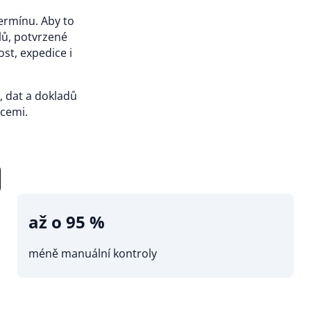
ermínu. Aby to
lů, potvrzené
st, expedice i
 dat a dokladů
ncemi.
až o 95 %
méně manuální kontroly