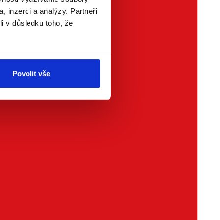
, inzerci a analýzy. Partneři
li v důsledku toho, že
my, které
Povolit vše