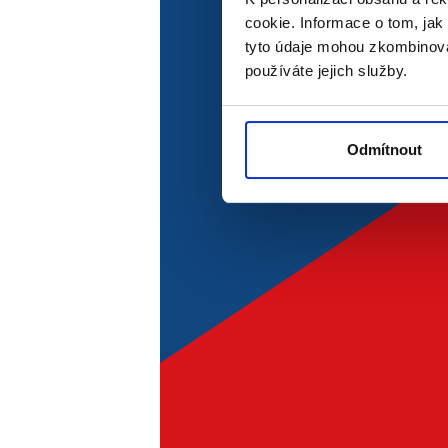
cookie. Informace o tom, jak
tyto údaje mohou zkombinovat
GRiT má ř
používáte jejich služby.
potřebují
Odmítnout
držet přesnou dost
zrychlit příjem, zask
propojit data mezi 
lépe řídit předáván
zvládnout rostoucí 
vyhodnocovat a efek
řídit cash flow přes