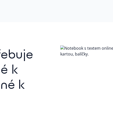
ebuje
é k
ené k