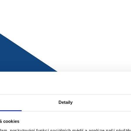
bu dostupný, ale ve skladu blokovaný, špatně zaskladněný,
kaci, než je aktuální skladník zvyklý. Objednávka pak čeká, s
ká podpora řeší stížnosti a firma ztrácí důvěru u zákazníka,
í.
eje, sezónní špičky, cut-off časy dopravců a vratky. Objedná
 a vrácené zboží se musí znovu přijmout, posoudit, nasklad
sebe nenavazuje dodavatelská komunikace, stav skladu,
t ručních kontrol, zpožděných objednávek, inventurních r
tat objednávku do firmy, ale dostat ji ven k zákazníkovi.
Detaily
á cookies
klam, poskytování funkcí sociálních médií a analýze naší návšt