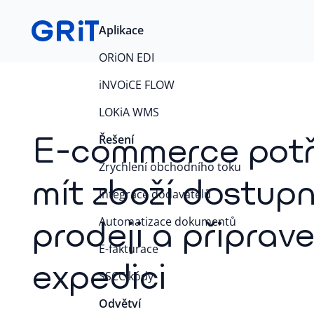
Aplikace
ORiON EDI
iNVOiCE FLOW
LOKiA WMS
E-commerce potř
Řešení
Zrychlení obchodního toku
mít zboží dostupn
Integrace dodavatelů
prodeji a připrav
Automatizace dokumentů
E-fakturace
expedici
SSCC kódy
Odvětví