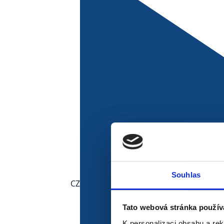
Produkt může být na we
nebo uložený na jiné lo
položku ručně, zákaznic
slíbený termín doručen
Do toho vstupují výprod
zpracovává více položek
refundovat.
Pokud na 
a finance, roste poče
expedici.
Růst není jen o tom dos
Souhlas
CZ
Tato webová stránka použív
K personalizaci obsahu a re