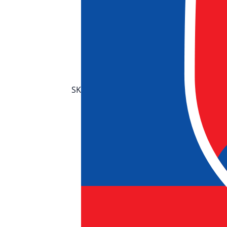
Spojte se s nám
SK