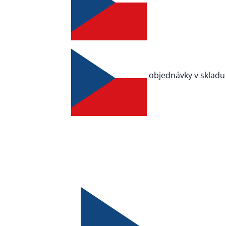
Když web 
připraven