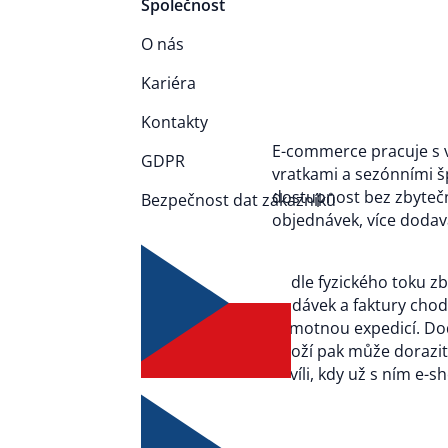
Společnost
O nás
Kariéra
Kontakty
E-commerce pracuje s v
GDPR
vratkami a sezónními šp
dostupnost bez zbytečn
Bezpečnost dat zákazníků
objednávek, více dodav
Vedle fyzického toku zb
dodávek a faktury chodí
samotnou expedicí. Dod
Zboží pak může dorazit
chvíli, kdy už s ním e-s