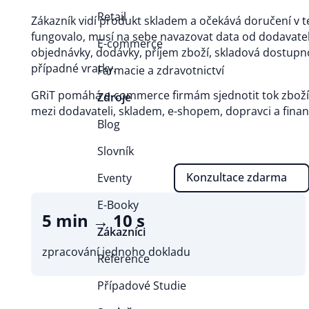
Retail
Zákazník vidí produkt skladem a očekává doručení v t
fungovalo, musí na sebe navazovat data od dodavate
E-commerce
objednávky, dodávky, příjem zboží, skladová dostupno
případné vratky.
Farmacie a zdravotnictví
GRiT pomáhá e-commerce firmám sjednotit tok zboží,
Zdroje
mezi dodavateli, skladem, e-shopem, dopravci a fina
Blog
Slovník
Konzultace zdarma
Eventy
E-Booky
5 min → 10 s
Zákazníci
zpracování jednoho dokladu
Reference
Případové Studie