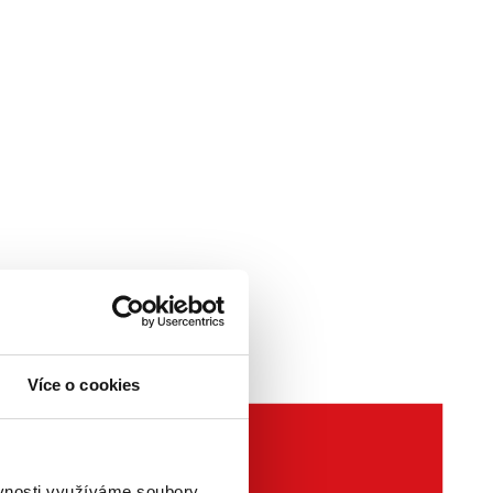
 fyzicky nedohledatelný
kladník dohledává
 že dokáže splnit
vky přibývají, sklad
nit, zlevnit nebo
 vychystání, doprava
ozdílů a chyb v
Více o cookies
ěvnosti využíváme soubory