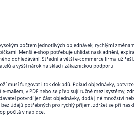
ysokým počtem jednotlivých objednávek, rychlými změnami,
ičkami. Menší e-shop potřebuje uhlídat naskladnění, expira
ého dohledávání. Střední a větší e-commerce firma už řeší,
atelů a vyšší nárok na sklad i zákaznickou podporu.
oží musí fungovat i tok dokladů. Pokud objednávky, potvrzení
 e-mailem, v PDF nebo se přepisují ručně mezi systémy, zdr
avatel potvrdí jen část objednávky, dodá jiné množství neb
 bez údajů potřebných pro rychlý příjem, zdržet se při nas
hop počítá v nabídce.