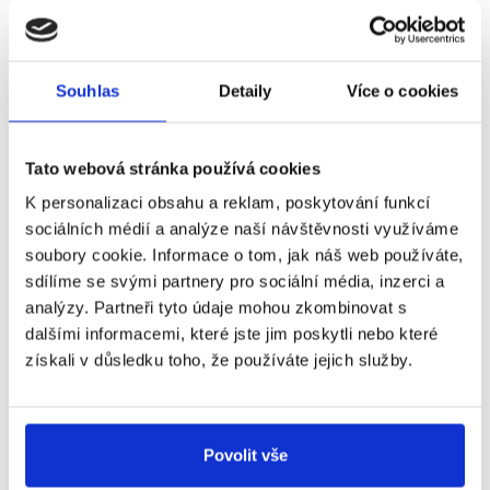
Souhlas
Detaily
Více o cookies
Tato webová stránka používá cookies
GRiT pomáhá firmám řídit celý cyklus obchodních vztahů
–
od napojení partnerů a práce s produktovými daty přes
K personalizaci obsahu a reklam, poskytování funkcí
objednávky, dodávky, skladové řízení a obchodní doklady až
sociálních médií a analýze naší návštěvnosti využíváme
po vyhodnocování dodavatelů a legislativní povinnosti.
soubory cookie. Informace o tom, jak náš web používáte,
Propojujeme obchodní síť s interními procesy firmy
tak,
sdílíme se svými partnery pro sociální média, inzerci a
aby nákup, sklad, logistika a finance pracovaly nad stejnými
analýzy. Partneři tyto údaje mohou zkombinovat s
daty a navazovaly na sebe v jednom řízeném toku.
dalšími informacemi, které jste jim poskytli nebo které
získali v důsledku toho, že používáte jejich služby.
Do spolupráce vstupujeme jako evropský partner, který
rozumí obchodní síti i vnitřnímu fungování firmy.
Pomáháme sjednotit data, doklady, partnery
a interní
Povolit vše
procesy do jednoho ekosystému, který firmám umožňuje
zvládnout vyšší objem transakcí, rostoucí nároky byznysu i