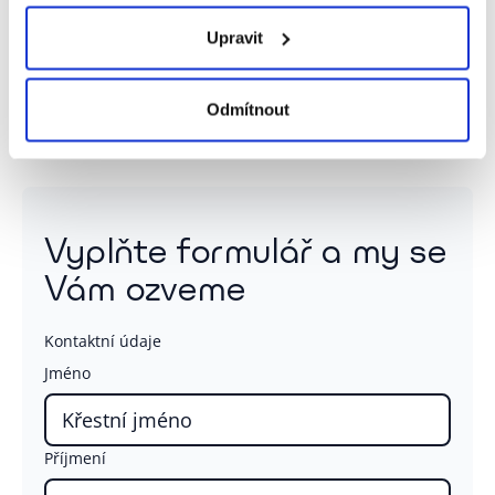
nové legislativní povinnosti bez další roztříštěnosti.
Upravit
Odmítnout
Vyplňte formulář a my se
Vám ozveme
Kontaktní údaje
Jméno
Příjmení