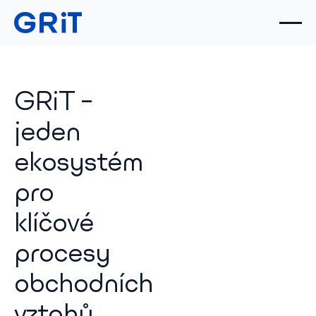
GRiT –
jeden
ekosystém
pro
klíčové
procesy
obchodních
vztahů