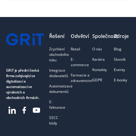
Footer
Řešení
Odvětví
Společnost
Zdroje
Zrychlení
Retail
O nás
Blog
obchodního
E-
Kariéra
Slovník
toku
commerce
Kontakty
Eventy
Integrace
GRiT je přední česká
Farmacie a
dodavatelů
firma zabývající se
GDPR
E-booky
zdravotnictví
digitalizací a
Automatizace
automatizací ve
dokumentů
výrobních a
obchodních firmách.
E-
fakturace
SSCC
kódy