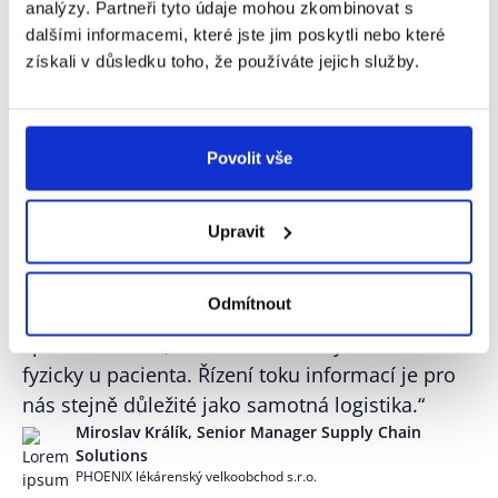
analýzy. Partneři tyto údaje mohou zkombinovat s
pracovat přesněji se šaržemi, expiracemi, cenami, DPH a
dalšími informacemi, které jste jim poskytli nebo které
doklady
získali v důsledku toho, že používáte jejich služby.
zajistit integritu a auditovatelnost dokladů pro interní
kontrolu i požadavky kontrolních orgánů
vyhodnocovat a efektivně řídit dodavatele
snížit počet ručních kontrol mezi nákupem, skladem,
Povolit vše
logistikou a financemi
Upravit
Odmítnout
„
Čím rychleji máme k dispozici správná a
spolehlivá data, tím dříve může být léčivo
fyzicky u pacienta. Řízení toku informací je pro
nás stejně důležité jako samotná logistika.
“
Miroslav Králík, Senior Manager Supply Chain
Solutions
PHOENIX lékárenský velkoobchod s.r.o.