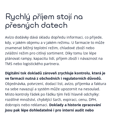
Rychlý příjem stojí na
přesných datech
Avízo dodávky dává skladu dopředu informaci, co přijede,
kdy, v jakém objemu a v jakém režimu. U farmacie to může
znamenat běžný teplotní režim, chladové zboží nebo
zvláštní režim pro citlivý sortiment. Díky tomu lze lépe
plánovat rampy, kapacitu lidí, příjem zboží i návaznost na
TMS nebo logistického partnera.
Digitální tok dokladů zároveň zrychluje kontrolu, která je
ve farmacii nutná z obchodních i regulatorních důvodů.
Objednávka, potvrzení, dodací list, avízo, příjemka a faktura
na sebe navazují a systém může upozornit na nesoulad.
Místo kontroly řádek po řádku tým řeší hlavně odchylky:
rozdílné množství, chybějící šarži, expiraci, cenu, DPH,
dobropis nebo reklamaci.
Doklady a historie zpracování
jsou pak lépe dohledatelné i pro interní audit nebo