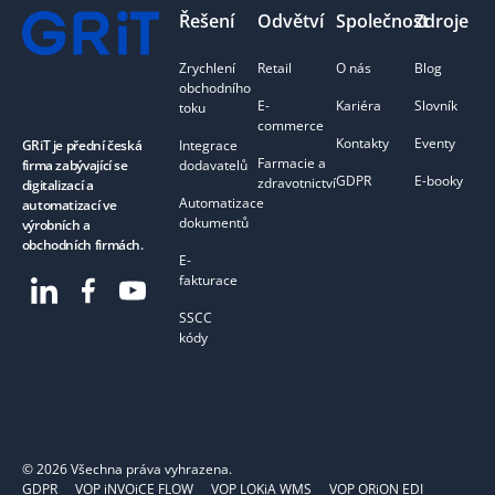
Řešení
Odvětví
Společnost
Zdroje
Zrychlení
Retail
O nás
Blog
obchodního
E-
Kariéra
Slovník
toku
commerce
Kontakty
Eventy
Integrace
GRiT je přední česká
Farmacie a
dodavatelů
firma zabývající se
GDPR
E-booky
zdravotnictví
digitalizací a
Automatizace
automatizací ve
dokumentů
výrobních a
obchodních firmách.
E-
fakturace
SSCC
kódy
©
2026
Všechna práva vyhrazena.
GDPR
VOP iNVOiCE FLOW
VOP LOKiA WMS
VOP ORiON EDI