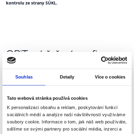
kontrolu ze strany SÚKL.
GRiT má řešení pro firmy ve
farmacii a zdravotnictví,
které potřebují
Souhlas
Detaily
Více o cookies
udržet dostupnost léčiv, zdravotnického materiálu i
doplňkového sortimentu
Tato webová stránka používá cookies
vědět včas, co dodavatel potvrdil, co dodá a v jakém
K personalizaci obsahu a reklam, poskytování funkcí
režimu
sociálních médií a analýze naší návštěvnosti využíváme
zrychlit příjem, kontrolu a zaskladnění dodaného zboží
soubory cookie. Informace o tom, jak náš web používáte,
sjednotit objednávky, avíza, dodací listy, faktury a
sdílíme se svými partnery pro sociální média, inzerci a
skladová data