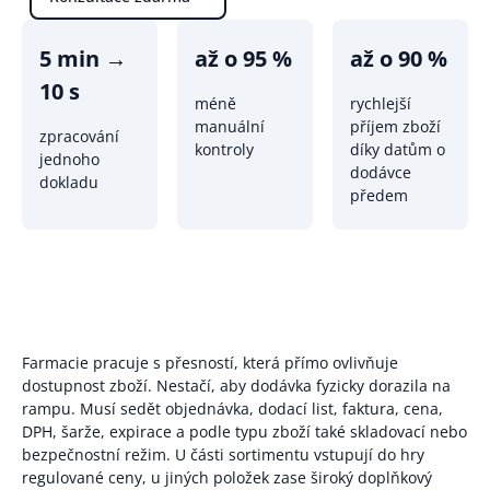
5 min →
až o 95 %
až o 90 %
10 s
méně
rychlejší
manuální
příjem zboží
zpracování
kontroly
díky datům o
jednoho
dodávce
dokladu
předem
Farmacie pracuje s přesností, která přímo ovlivňuje
dostupnost zboží. Nestačí, aby dodávka fyzicky dorazila na
rampu. Musí sedět objednávka, dodací list, faktura, cena,
DPH, šarže, expirace a podle typu zboží také skladovací nebo
bezpečnostní režim. U části sortimentu vstupují do hry
regulované ceny, u jiných položek zase široký doplňkový