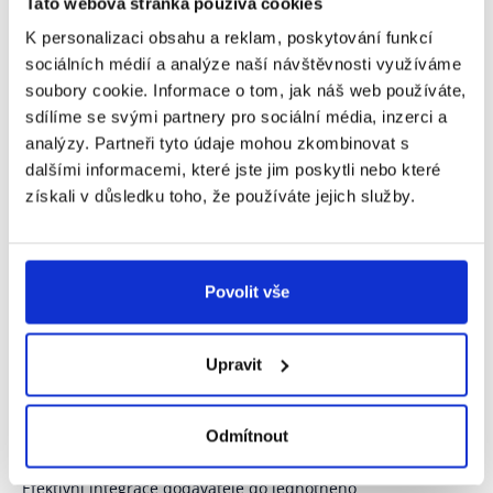
Tato webová stránka používá cookies
nastavení standardizovaných procesů,
K personalizaci obsahu a reklam, poskytování funkcí
zapojení partnerů do elektronické výměny dat EDI,
sociálních médií a analýze naší návštěvnosti využíváme
průběžné vyhodnocení.
soubory cookie. Informace o tom, jak náš web používáte,
sdílíme se svými partnery pro sociální média, inzerci a
Každému klientovi se věnuje
dedikovaný projektový tým
,
analýzy. Partneři tyto údaje mohou zkombinovat s
který vyhodnotí výchozí stav, problémy a navrhne řešení,
které odpovídá definici potřeb a trajektorii vývoje procesů
dalšími informacemi, které jste jim poskytli nebo které
v dodavatelsko-odběratelských vztazích.
získali v důsledku toho, že používáte jejich služby.
Povolit vše
Upravit
Zapojení dodavatelů musí
mít jasný průběh
Odmítnout
Efektivní integrace dodavatele do jednotného