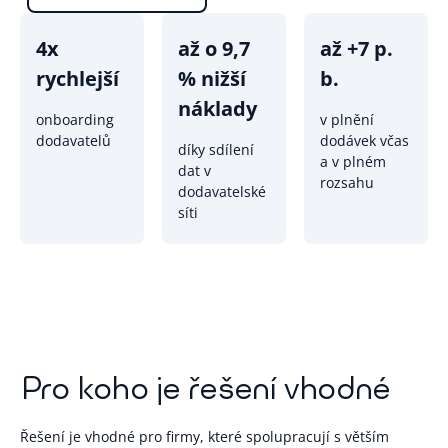
4x
až o 9,7
až +7 p.
rychlejší
% nižší
b.
náklady
onboarding
v plnění
dodavatelů
dodávek včas
díky sdílení
a v plném
dat v
rozsahu
dodavatelské
síti
Pro koho je řešení vhodné
Řešení je vhodné pro firmy, které spolupracují s větším