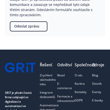
komunikace a zavazuje se nepředávat tyto údaje
třetím stranám. Odesláním formuláře souhlasíte s
tímto zpracováním.
Odeslat zprávu
Footer
Řešení
Odvětví
Společnost
Zdroje
Zrychlení
Retail
O nás
Blog
obchodního
E-
Kariéra
Slovník
toku
commerce
Kontakty
Eventy
Integrace
GRiT je přední česká
Farmacie a
dodavatelů
firma zabývající se
GDPR
E-booky
zdravotnictví
digitalizací a
Automatizace
automatizací ve
dokumentů