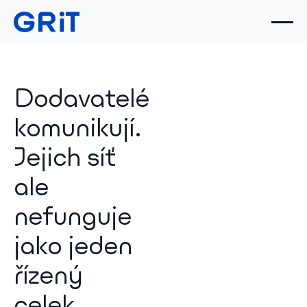
Dodavatelé
komunikují.
Jejich síť
ale
nefunguje
jako jeden
řízený
celek.