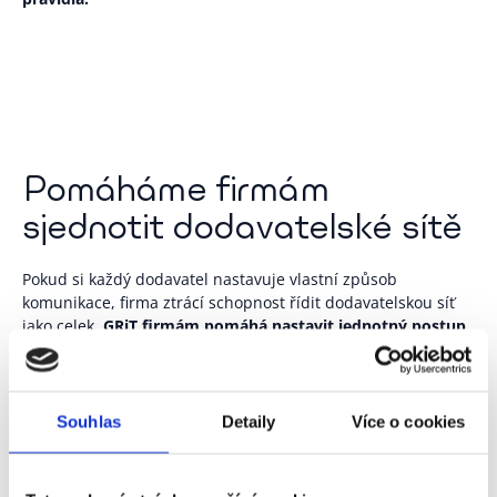
Pomáháme firmám
sjednotit dodavatelské sítě
Pokud si každý dodavatel nastavuje vlastní způsob
komunikace, firma ztrácí schopnost řídit dodavatelskou síť
jako celek.
GRiT firmám pomáhá nastavit jednotný postup
pro onboarding a integraci dodavatelů.
Součástí je:
Souhlas
Detaily
Více o cookies
vyhodnocení výchozího stavu dodavatelské komunikace,
návrh vhodného modelu zapojení dodavatelů,