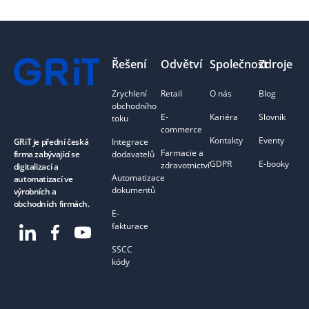
Footer
Řešení
Odvětví
Společnost
Zdroje
Zrychlení
Retail
O nás
Blog
obchodního
E-
Kariéra
Slovník
toku
commerce
Kontakty
Eventy
Integrace
GRiT je přední česká
Farmacie a
dodavatelů
firma zabývající se
GDPR
E-booky
zdravotnictví
digitalizací a
Automatizace
automatizací ve
dokumentů
výrobních a
obchodních firmách.
E-
fakturace
SSCC
kódy