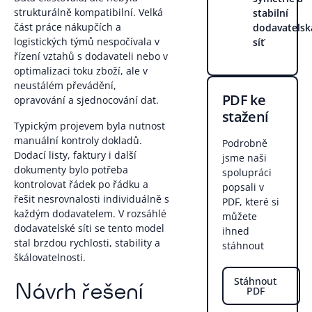
strukturálně kompatibilní. Velká
stabilní
část práce nákupčích a
dodavatelsk
logistických týmů nespočívala v
síť
řízení vztahů s dodavateli nebo v
optimalizaci toku zboží, ale v
neustálém převádění,
PDF ke
opravování a sjednocování dat.
stažení
Typickým projevem byla nutnost
manuální kontroly dokladů.
Podrobně
Dodací listy, faktury i další
jsme naši
dokumenty bylo potřeba
spolupráci
kontrolovat řádek po řádku a
popsali v
řešit nesrovnalosti individuálně s
PDF, které si
každým dodavatelem. V rozsáhlé
můžete
dodavatelské síti se tento model
ihned
stal brzdou rychlosti, stability a
stáhnout
škálovatelnosti.
Stáhnout
Návrh řešení
PDF