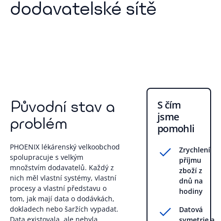
dodavatelské sítě
Původní stav a
S čím
jsme
problém
pomohli
PHOENIX lékárenský velkoobchod
Zrychlení
spolupracuje s velkým
příjmu
množstvím dodavatelů. Každý z
zboží z
nich měl vlastní systémy, vlastní
dnů na
procesy a vlastní představu o
hodiny
tom, jak mají data o dodávkách,
dokladech nebo šaržích vypadat.
Datová
Data existovala, ale nebyla
symetrie a