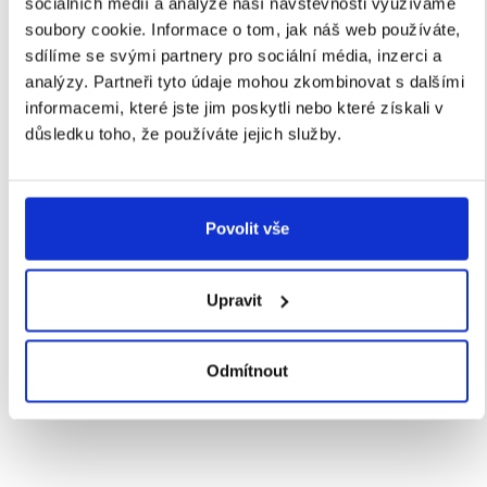
sociálních médií a analýze naší návštěvnosti využíváme
připravená na další
soubory cookie. Informace o tom, jak náš web používáte,
škálování efektivity.
sdílíme se svými partnery pro sociální média, inzerci a
analýzy. Partneři tyto údaje mohou zkombinovat s dalšími
informacemi, které jste jim poskytli nebo které získali v
důsledku toho, že používáte jejich služby.
„
Čím rychleji máme k dispozici správná a
spolehlivá data, tím dříve může být léčivo
Povolit vše
fyzicky u pacienta. Řízení toku informací je
pro nás stejně důležité jako samotná
Upravit
logistika.
“
Miroslav Králík, Senior Manager Supply Chain
Solutions
Odmítnout
Farmacie a zdravotnictví