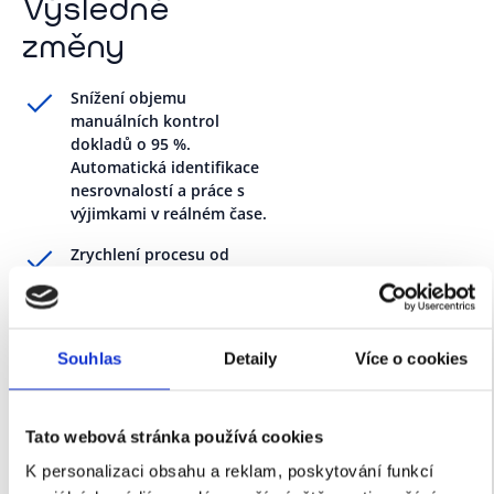
Výsledné
změny
Snížení objemu
manuálních kontrol
dokladů o 95 %.
Automatická identifikace
nesrovnalostí a práce s
výjimkami v reálném čase.
Zrychlení procesu od
příjmu zboží po jeho
naskladnění z dnů na
hodiny.
Souhlas
Detaily
Více o cookies
Více než 70 % dat je dnes
v dodavatelském řetězci
sdíleno řízeným
způsobem. Dodavatelská
Tato webová stránka používá cookies
síť je stabilnější,
K personalizaci obsahu a reklam, poskytování funkcí
předvídatelnější a