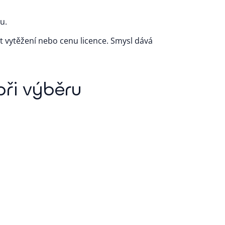
u.
t vytěžení nebo cenu licence. Smysl dává
při výběru
ur
Na vstupu kombinuje OCR a AI vytěžení,
 důležité proto, že kvalita dat na vstupu
se do dalších kroků.