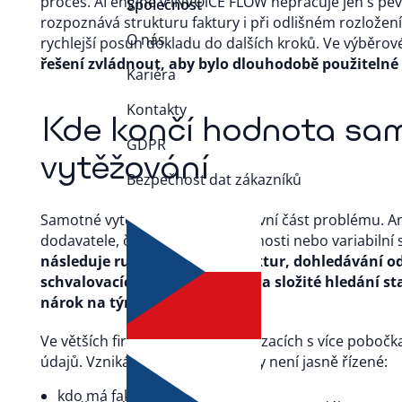
proces. AI engine v iNVOiCE FLOW nepracuje jen s p
Společnost
rozpoznává strukturu faktury i při odlišném rozložen
O nás
rychlejší posun dokladu do dalších kroků. Ve výběrové 
řešení zvládnout, aby bylo dlouhodobě použitelné p
Kariéra
Kontakty
Kde končí hodnota sa
GDPR
vytěžování
Bezpečnost dat zákazníků
Samotné vytěžení dat řeší jen první část problému. An
dodavatele, částku, datum splatnosti nebo variabilní
následuje ruční přeposílání faktur, dohledávání 
schvalovacích kroků e-mailem a složité hledání st
nárok na tým i na kontrolu.
Ve větších firmách nebo v organizacích s více pobočk
údajů. Vzniká hlavně ve chvíli, kdy není jasně řízené:
kdo má fakturu schválit,