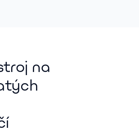
troj na
jatých
čí