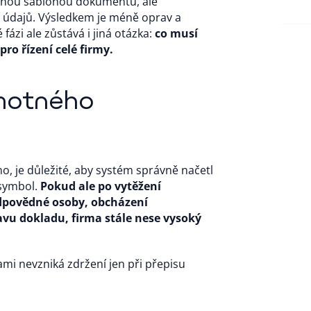
evnou šablonou dokumentu, ale
í údajů. Výsledkem je méně oprav a
fázi ale zůstává i jiná otázka:
co musí
ro řízení celé firmy.
motného
o, je důležité, aby systém správně načetl
 symbol.
Pokud ale po vytěžení
odpovědné osoby, obcházení
avu dokladu, firma stále nese vysoký
ami nevzniká zdržení jen při přepisu