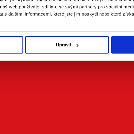
ví a archivu
 náš web používáte, sdílíme se svými partnery pro sociální média
 s dalšími informacemi, které jste jim poskytli nebo které získa
zároveň snadno dohledatelná podle toho,
stí modelu elektronická archivace a
o například SPZ. Současně řešení navíc
Upravit
ním, které drží návaznost mezi dokladem,
oduché organizační struktuře. Problém
 schvalovací pravidla se komplikují a vedení
žují a proč.
m i složitější strukturu schvalování bez
 tabulky či nově domýšlená pravidla.