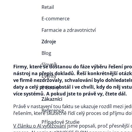
Retail
E-commerce
Farmacie a zdravotnictví
Zdroje
Blog
Slovník
Firmy, které se dostanou do fáze výběru řešení pro 
nástroj na přepis dokladů. Řeší konkrétnější otázk
Eventy
ve firmě nezdržovaly, schvalování bylo dohledatel
daty a celý proces obstál i ve chvíli, kdy do něj vs
E-Booky
více systémů. A pokud jste to právě vy, čtete dál.
Zákazníci
Právě v nastavení tou faktu se ukazuje rozdíl mezi je
Reference
řešením, které skutečně řídí celý proces od příjmu do
Případové Studie
V článku o AI vytěžování
jsme popsali, proč přesnější 