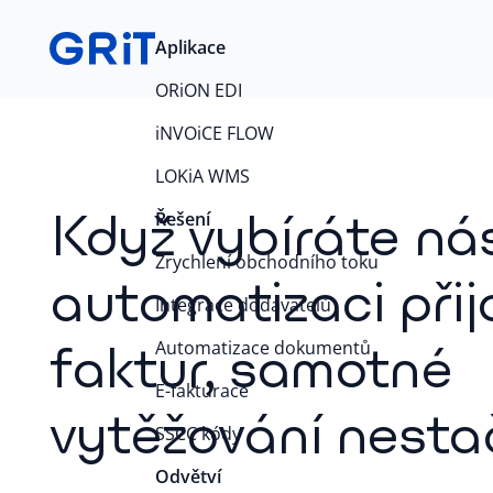
Aplikace
ORiON EDI
iNVOiCE FLOW
LOKiA WMS
Když vybíráte nás
Řešení
Zrychlení obchodního toku
automatizaci při
Integrace dodavatelů
faktur, samotné
Automatizace dokumentů
E-fakturace
vytěžování nesta
SSCC kódy
Odvětví