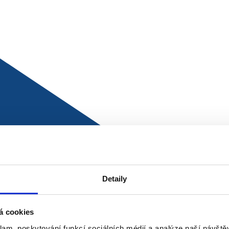
ijetí,
í workflow.
krývá jen přijetí dokladu, ale i
né osobě podle částky, pobočky nebo typu
dností mezi nákup, finance, střediska a
tizace rychle stane jen rychlejší sběr
 ruční koordinaci.
Detaily
,
á cookies
klam, poskytování funkcí sociálních médií a analýze naší návšt