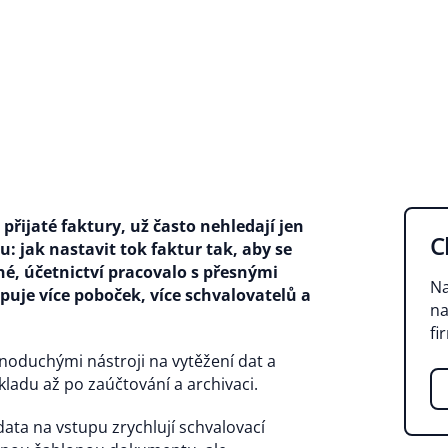
přijaté faktury, už často nehledají jen
C
u: jak nastavit tok faktur tak, aby se
né, účetnictví pracovalo s přesnými
Na
tupuje více poboček, více schvalovatelů a
na
fi
dnoduchými nástroji na vytěžení dat a
kladu až po zaúčtování a archivaci.
data na vstupu zrychlují schvalovací