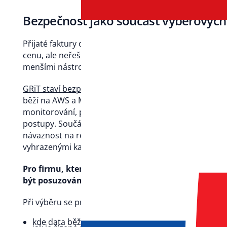
Bezpečnost jako součást výběrových k
Přijaté faktury obsahují citlivá obchodní, finanční i p
cenu, ale neřeší bezpečnostní rámec dodavatele, dívá
menšími nástroji a specializovanými firmami bývá prá
GRiT staví bezpečnost jako samostatnou oblast řízen
běží na AWS a Microsoft Azure, komunikace v aplikacíc
monitorování, pravidelné externí penetrační testy a 
postupy. Součástí tohoto rámce je také certifikace p
návaznost na regulatorní požadavky a specializovan
vyhrazenými kapacitami a rozpočtem.
Pro firmu, která vybírá řešení na několik let dop
být posuzována stejně důsledně jako workflow, in
Při výběru se proto ptejte:
kde data běží,