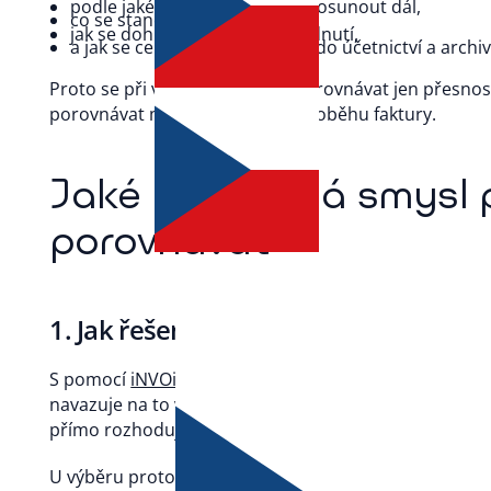
podle jakého pravidla se má posunout dál,
co se stane při odchylce,
jak se dohledá historie rozhodnutí,
a jak se celý proces propisuje do účetnictví a archiv
Proto se při výběru nevyplácí porovnávat jen přesnos
porovnávat model řízení celého oběhu faktury.
Jaké rozdíly má smysl 
porovnávat
1. Jak řešení pracuje se vstupem fakt
S pomocí
iNVOiCE FLOW
si sjednotíte příjem faktur. 
navazuje na to validací dat a kontrolou duplicit. To je
přímo rozhoduje o tom, kolik ručních zásahů se přene
U výběru proto sledujte, zda řešení: