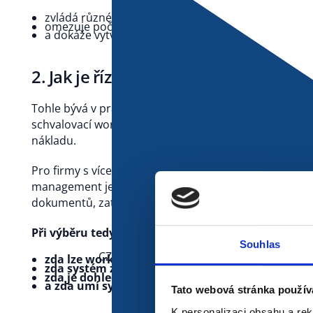
zvládá různé formáty dokumentů,
omezuje počet případný pozdějších korekcí už při př
a dokáže vytvořit spolehlivý datový základ pro dalš
2. Jak je řízené schvalování
Tohle bývá v praxi rozhodující bod. iNVOiCE FLOW nepo
schvalovací workflow, včetně přidělení faktury správ
nákladu.
Pro firmy s více pobočkami nebo s rozdělenou odpově
management je to zásadní. Bez této vrstvy se z automa
dokumentů, zatímco samotné rozhodování dál stojí na
Při výběru tedy posuzujte:
Souhlas
CZ
zda lze workflow nastavit podle struktury firmy
zda systém zvládá vícestupňové schvalování,
zda je dohledatelné, kdo a kdy doklad schválil,
a zda umí systém pracovat i s odchylkami.
Tato webová stránka použív
K personalizaci obsahu a re