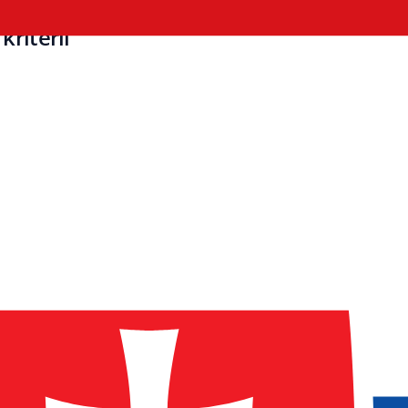
ritérií
rovozní data. Kdo řeší pouze funkce a
 se jen na část systému. Rozdíl mezi
vě zde.
í
, ne jako doplněk produktu. SaaS řešení
h je šifrovaná, probíhá nepřetržité
ověřované zálohovací i obnovovací
odle ČSN EN ISO/IEC 27001:2023,
ý tým s jasnými odpovědnostmi,
ředu, to znamená jediné: bezpečnost má
tegrace nebo uživatelská logika.