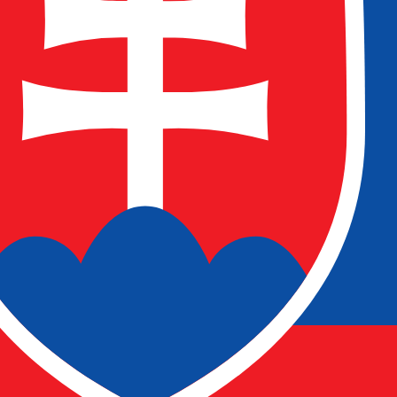
zu dodavatele, nebo jen doplněk v
OW od GRiTu
uché kapesní
en přepis faktur, ale chce:
ami nebo odděleními,
r,
polehnout.