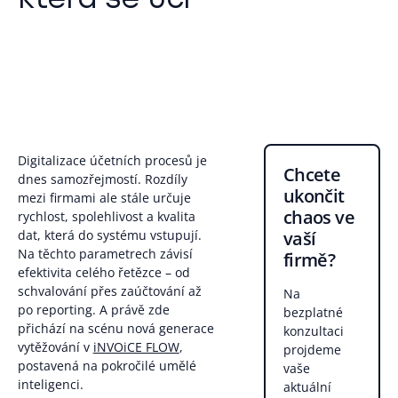
Digitalizace účetních procesů je
Chcete
dnes samozřejmostí. Rozdíly
ukončit
mezi firmami ale stále určuje
chaos ve
rychlost, spolehlivost a kvalita
vaší
dat, která do systému vstupují.
Na těchto parametrech závisí
firmě?
efektivita celého řetězce – od
schvalování přes zaúčtování až
Na
po reporting. A právě zde
bezplatné
přichází na scénu nová generace
konzultaci
vytěžování v
iNVOiCE FLOW
,
projdeme
postavená na pokročilé umělé
vaše
inteligenci.
aktuální