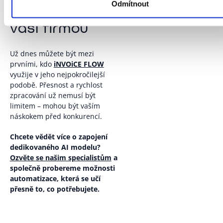
Odmítnout
která roste s
vaší firmou
Už dnes můžete být mezi
prvními, kdo
iNVOiCE FLOW
využije v jeho nejpokročilejší
podobě. Přesnost a rychlost
zpracování už nemusí být
limitem – mohou být vaším
náskokem před konkurencí.
Chcete vědět více o zapojení
dedikovaného AI modelu?
Ozvěte se našim specialistům
a
společně probereme možnosti
automatizace, která se učí
přesně to, co potřebujete.