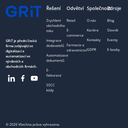
Řešení
Odvětví
Společnost
Zdroje
Zrychlení
Retail
O nás
Blog
obchodního
E-
Kariéra
Slovník
toku
commerce
Kontakty
Eventy
Integrace
GRiT je přední česká
Farmacie a
dodavatelů
firma zabývající se
GDPR
E-booky
zdravotnictví
digitalizací a
Automatizace
automatizací ve
dokumentů
výrobních a
obchodních firmách.
E-
fakturace
SSCC
kódy
©
2026
Všechna práva vyhrazena.