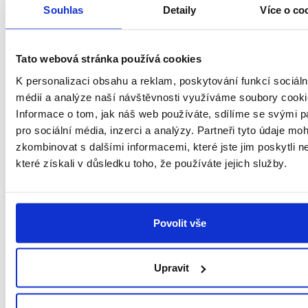
až po efektivní řízení skladů v
Souhlas
Detaily
Více o co
LOKiA WMS
– stavíme na
chytrých technologiích, které
přinášejí reálné úspory. Nový
Tato webová stránka používá cookies
modul vytěžování je dalším
logickým krokem v této strategii.
K personalizaci obsahu a reklam, poskytování funkcí sociáln
médií a analýze naší návštěvnosti využíváme soubory cooki
Nejde o jednorázovou inovaci,
Informace o tom, jak náš web používáte, sdílíme se svými p
ale o
platformu, která se bude
pro sociální média, inzerci a analýzy. Partneři tyto údaje mo
dále rozvíjet
. Postupně Vašim
týmům zpřístupníme rozšířené
zkombinovat s dalšími informacemi, které jste jim poskytli n
možnosti využití, podrobný
které získali v důsledku toho, že používáte jejich služby.
návod i školení, jak z nové
generace vytěžování vytěžit
maximum. O dostupnosti této
funkce Vás budeme včas
Povolit vše
informovat.
Upravit
Umělá
inteligence,