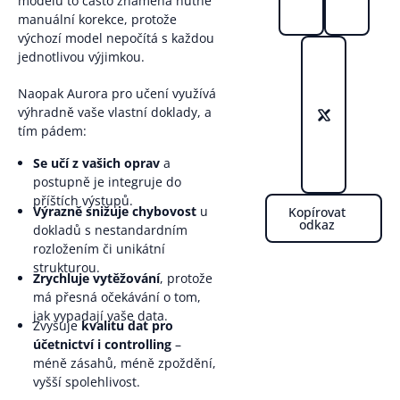
modelů to často znamená nutné
manuální korekce, protože
výchozí model nepočítá s každou
jednotlivou výjimkou.
Naopak Aurora pro učení využívá
výhradně vaše vlastní doklady, a
tím pádem:
Se učí z vašich oprav
a
postupně je integruje do
příštích výstupů.
Výrazně snižuje chybovost
u
Kopírovat
odkaz
dokladů s nestandardním
rozložením či unikátní
strukturou.
Zrychluje vytěžování
, protože
má přesná očekávání o tom,
jak vypadají vaše data.
Zvyšuje
kvalitu dat pro
účetnictví i controlling
–
méně zásahů, méně zpoždění,
vyšší spolehlivost.