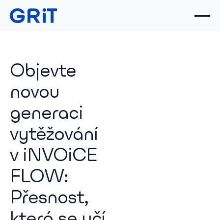
Objevte
novou
generaci
vytěžování
v iNVOiCE
FLOW:
Přesnost,
která se učí