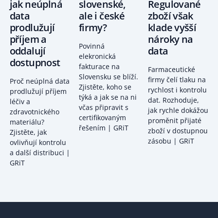
jak neúplná
slovenské,
Regulované
data
ale i české
zboží však
prodlužují
firmy?
klade vyšší
příjem a
nároky na
Povinná
oddalují
data
elekronická
dostupnost
fakturace na
Farmaceutické
Slovensku se blíží.
firmy čelí tlaku na
Proč neúplná data
Zjistěte, koho se
rychlost i kontrolu
prodlužují příjem
týká a jak se na ni
dat. Rozhoduje,
léčiv a
včas připravit s
jak rychle dokážou
zdravotnického
certifikovaným
proměnit přijaté
materiálu?
řešením | GRiT
zboží v dostupnou
Zjistěte, jak
zásobu | GRiT
ovlivňují kontrolu
a další distribuci |
GRiT
Footer