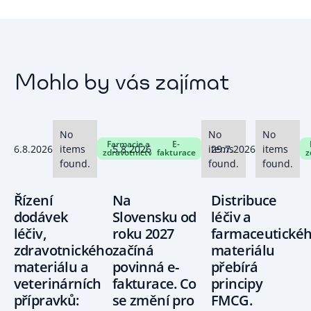
Mohlo by vás zajímat
No
No
No
Farmacie a
E-
6.8.2026
items
5.8.2026
items
29.7.2026
items
zdravotnictví
fakturace
z
found.
found.
found.
Řízení
Na
Distribuce
dodávek
Slovensku od
léčiv a
léčiv,
roku 2027
farmaceutické
zdravotnického
začíná
materiálu
materiálu a
povinná e-
přebírá
veterinárních
fakturace. Co
principy
přípravků:
se změní pro
FMCG.