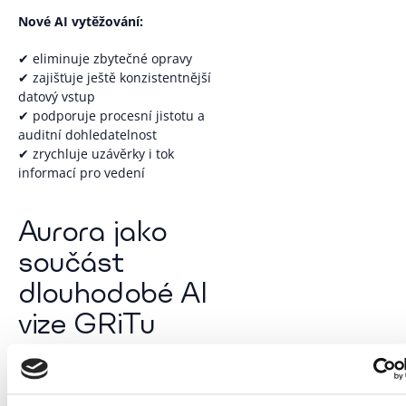
Nové AI vytěžování:
✔ eliminuje zbytečné opravy
✔ zajišťuje ještě konzistentnější
datový vstup
✔ podporuje procesní jistotu a
auditní dohledatelnost
✔ zrychluje uzávěrky i tok
informací pro vedení
Aurora jako
součást
dlouhodobé AI
vize GRiTu
Ve všech našich produktech – od
iNVOiCE FLOW
přes
ORiON EDI