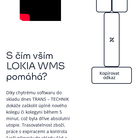
S čím vším
LOKIA WMS
Kopírovat
pomáhá?
odkaz
Díky chytrému softwaru do
skladu dnes TRANS – TECHNIK
dokáže zaškolit úplně nového
kolegu či kolegyni během 5
minut, což byla dříve absolutní
utopie. Trasovatelnost zboží,
práce s expiracemi a kontrola
šarží přinesly do skladu řád a