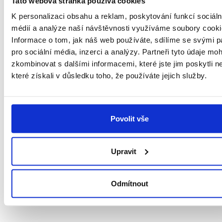
Tato webová stránka používá cookies
garantovat kvalitu, hledali v
TRANS – TECHNIK systém, který
K personalizaci obsahu a reklam, poskytování funkcí sociáln
by jim pomohl s hlídáním
médií a analýze naší návštěvnosti využíváme soubory cooki
dobrého vyskladnění, nakládky i
Informace o tom, jak náš web používáte, sdílíme se svými p
balení. To vše našli právě v
pro sociální média, inzerci a analýzy. Partneři tyto údaje mo
LOKiA WMS.
zkombinovat s dalšími informacemi, které jste jim poskytli n
které získali v důsledku toho, že používáte jejich služby.
„
Spolehlivost tohoto systému se
projevuje nejvíce v tom, že se k
nám zákazníci vrací, a my potom
můžeme s jejich objednávkami
dlouhodobě počítat a plánovat,
“
Povolit vše
těší ředitele společnosti.
Jak to v TRANS – TECHNIK po
Upravit
zavedení LOKiA WMS funguje
detailně?
Podívejte se na krátkou
case study videoreportáž.
Odmítnout