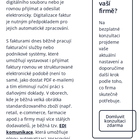
vaší
digitálního souboru nebo je
rovnou přijímat a odesílat
firmě?
elektronicky. Digitalizace faktur
je nutným předpokladem pro
Na
jejich automatické zpracování.
bezplatné
konzultaci
S fakturami dnes běžně pracují
projdeme
fakturační služby nebo
vaše
podnikové systémy, které
aktuální
umožňují vystavovat i přijímat
nastavení a
faktury rovnou ve strukturované
doporučíme
elektronické podobě (není to
další krok
samé, jako dostat PDF e-mailem)
podle toho,
a tím eliminují ruční práci s
co firma
daňovými doklady. V oborech,
skutečně
kde je běžná velká obrátka
potřebuje.
standardizovaného zboží (např.
retail, e-commerce, farmacie
Domluvit
apod.) a firmy mají více stálých
konzultaci
zdarma
dodavatelů, je běžná tzv.
EDI
komunikace
, která umožňuje
plnou automatizaci zpracování