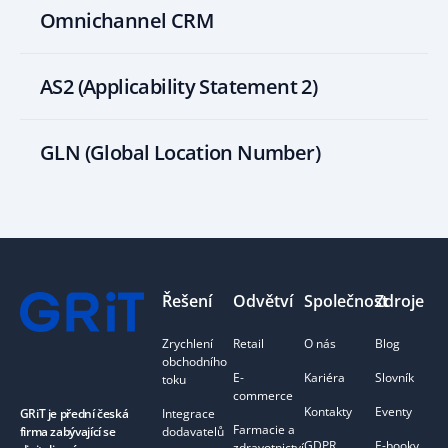
Omnichannel CRM
AS2 (Applicability Statement 2)
GLN (Global Location Number)
Footer
Řešení
Odvětví
Společnost
Zdroje
Zrychlení
Retail
O nás
Blog
obchodního
E-
Kariéra
Slovník
toku
commerce
Kontakty
Eventy
Integrace
GRiT je přední česká
Farmacie a
dodavatelů
firma zabývající se
GDPR
E-booky
zdravotnictví