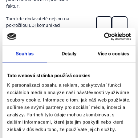
faktur.
Tam kde dodavatelé nejsou na
pokročilou EDI komunikaci
připraveni, mohou společnosti
využít částečnou digitalizaci
faktur s pomocí služeb jako je
iNVOiCE FLOW
. Ta s pomocí
Souhlas
Detaily
Více o cookies
umělé inteligence vytěží
potřebná data z faktur,
administruje elektronický
Tato webová stránka používá cookies
schvalovací proces a následně
faktury importuje do účetního
K personalizaci obsahu a reklam, poskytování funkcí
systému společnosti včetně
sociálních médií a analýze naší návštěvnosti využíváme
jejich důvěryhodné archivace v
soubory cookie. Informace o tom, jak náš web používáte,
zabezpečeném datacentru.
sdílíme se svými partnery pro sociální média, inzerci a
analýzy. Partneři tyto údaje mohou zkombinovat s
dalšími informacemi, které jste jim poskytli nebo které
získali v důsledku toho, že používáte jejich služby.
Kopírovat
odkaz