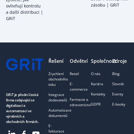
zásobu | GRiT
ovlivňují kontrolu
a další distribuci |
GRiT
Footer
Řešení
Odvětví
Společnost
Zdroje
Zrychlení
Retail
O nás
Blog
obchodního
E-
Kariéra
Slovník
toku
commerce
Kontakty
Eventy
Integrace
GRiT je přední česká
Farmacie a
dodavatelů
firma zabývající se
GDPR
E-booky
zdravotnictví
digitalizací a
Automatizace
automatizací ve
dokumentů
výrobních a
obchodních firmách.
E-
fakturace