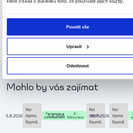
ale celý tok dat v dodavatelském
které získali v důsledku toho, že používáte jejich služby.
řetězci. Protože právě tam leží
nevyužitý potenciál – jak pro
úspory, tak pro růst.
Povolit vše
Upravit
Odmítnout
Mohlo by vás zajímat
No
No
No
Farmacie a
E-
6.8.2026
items
5.8.2026
items
29.7.2026
items
zdravotnictví
fakturace
z
found.
found.
found.