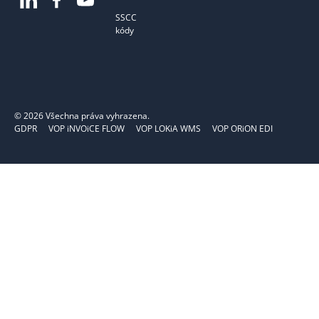
SSCC
kódy
©
2026
Všechna práva vyhrazena.
GDPR
VOP iNVOiCE FLOW
VOP LOKiA WMS
VOP ORiON EDI