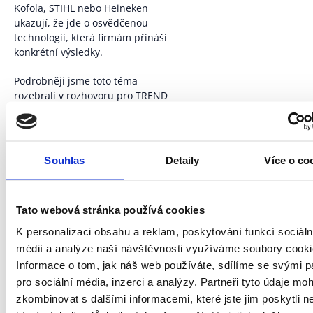
Kofola, STIHL nebo Heineken
ukazují, že jde o osvědčenou
technologii, která firmám přináší
konkrétní výsledky.
Podrobněji jsme toto téma
rozebrali v rozhovoru pro TREND
i v podcastu na Spotify.
Elektronická EDI komunikace už
není nadstandard pro IT
oddělení. Je to nástroj, který
Souhlas
Detaily
Více o co
pomáhá vedení firem činit
rozhodnutí na základě faktů – a
řídit tak kapitál, vztahy i růst s
Tato webová stránka používá cookies
větší jistotou.
K personalizaci obsahu a reklam, poskytování funkcí sociáln
A pokud přemýšlíte, kde začít,
médií a analýze naší návštěvnosti využíváme soubory cooki
jsme připraveni vám s tím
Informace o tom, jak náš web používáte, sdílíme se svými p
pomoci. V řadě firem dnes
pro sociální média, inzerci a analýzy. Partneři tyto údaje mo
nastavujeme systém, který
zkombinovat s dalšími informacemi, které jste jim poskytli n
neřeší jen faktury a objednávky,