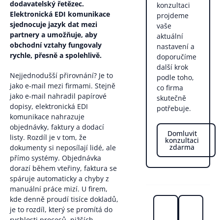
dodavatelský řetězec.
konzultaci
Elektronická EDI komunikace
projdeme
sjednocuje jazyk dat mezi
vaše
partnery a umožňuje, aby
aktuální
obchodní vztahy fungovaly
nastavení a
rychle, přesně a spolehlivě.
doporučíme
další krok
Nejjednodušší přirovnání? Je to
podle toho,
jako e-mail mezi firmami. Stejně
co firma
jako e-mail nahradil papírové
skutečně
dopisy, elektronická EDI
potřebuje.
komunikace nahrazuje
objednávky, faktury a dodací
Domluvit
listy. Rozdíl je v tom, že
konzultaci
zdarma
dokumenty si neposílají lidé, ale
přímo systémy. Objednávka
dorazí během vteřiny, faktura se
spáruje automaticky a chyby z
manuální práce mizí. U firem,
kde denně proudí tisíce dokladů,
je to rozdíl, který se promítá do
rychlosti procesů, nižších