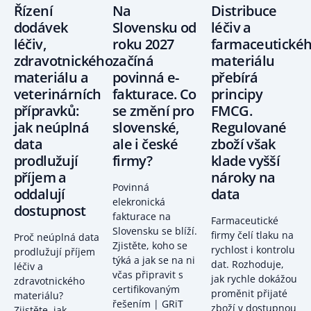
Řízení
Na
Distribuce
dodávek
Slovensku od
léčiv a
léčiv,
roku 2027
farmaceutické
zdravotnického
začíná
materiálu
materiálu a
povinná e-
přebírá
veterinárních
fakturace. Co
principy
přípravků:
se změní pro
FMCG.
jak neúplná
slovenské,
Regulované
data
ale i české
zboží však
prodlužují
firmy?
klade vyšší
příjem a
nároky na
Povinná
oddalují
data
elekronická
dostupnost
fakturace na
Farmaceutické
Slovensku se blíží.
firmy čelí tlaku na
Proč neúplná data
Zjistěte, koho se
rychlost i kontrolu
prodlužují příjem
týká a jak se na ni
dat. Rozhoduje,
léčiv a
včas připravit s
jak rychle dokážou
zdravotnického
certifikovaným
proměnit přijaté
materiálu?
řešením | GRiT
zboží v dostupnou
Zjistěte, jak