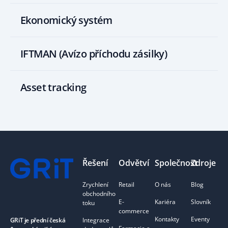
Ekonomický systém
IFTMAN (Avízo příchodu zásilky)
Asset tracking
Footer
Řešení
Odvětví
Společnost
Zdroje
Zrychlení
Retail
O nás
Blog
obchodního
E-
Kariéra
Slovník
toku
commerce
Kontakty
Eventy
Integrace
GRiT je přední česká