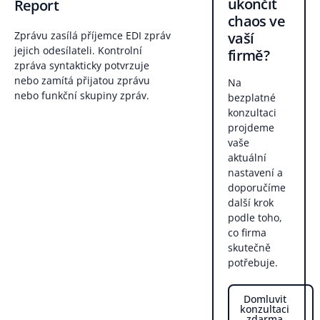
ukončit
Report
chaos ve
vaší
Zprávu zasílá příjemce EDI zpráv
jejich odesílateli. Kontrolní
firmě?
zpráva syntakticky potvrzuje
nebo zamítá přijatou zprávu
Na
nebo funkční skupiny zpráv.
bezplatné
konzultaci
projdeme
vaše
aktuální
nastavení a
doporučíme
další krok
podle toho,
co firma
skutečně
potřebuje.
Domluvit
konzultaci
zdarma