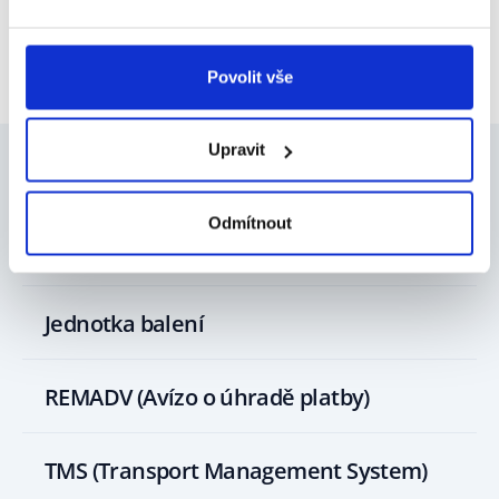
Kopírovat
odkaz
Povolit vše
Upravit
Mohlo by vás zajímat
Odmítnout
Jednotka balení
REMADV (Avízo o úhradě platby)
TMS (Transport Management System)