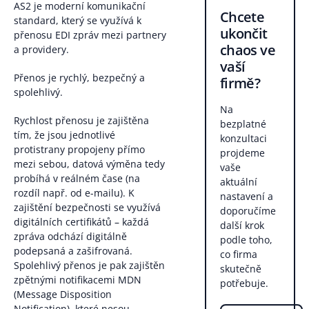
AS2 je moderní komunikační
Chcete
standard, který se využívá k
ukončit
přenosu EDI zpráv mezi partnery
chaos ve
a providery.
vaší
Přenos je rychlý, bezpečný a
firmě?
spolehlivý.
Na
Rychlost přenosu je zajištěna
bezplatné
tím, že jsou jednotlivé
konzultaci
protistrany propojeny přímo
projdeme
mezi sebou, datová výměna tedy
vaše
probíhá v reálném čase (na
aktuální
rozdíl např. od e-mailu). K
nastavení a
zajištění bezpečnosti se využívá
doporučíme
digitálních certifikátů – každá
další krok
zpráva odchází digitálně
podle toho,
podepsaná a zašifrovaná.
co firma
Spolehlivý přenos je pak zajištěn
skutečně
zpětnými notifikacemi MDN
potřebuje.
(Message Disposition
Notification), které nesou