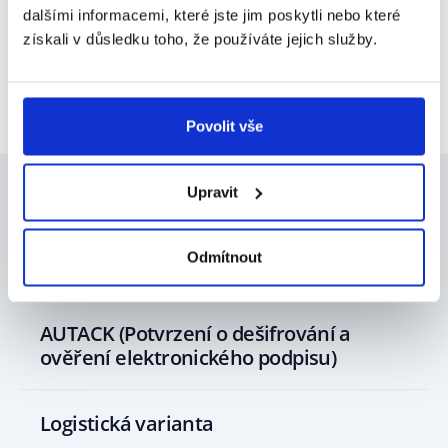
dalšími informacemi, které jste jim poskytli nebo které
získali v důsledku toho, že používáte jejich služby.
Kopírovat
odkaz
Povolit vše
Upravit
Mohlo by vás zajímat
Odmítnout
AUTACK (Potvrzení o dešifrování a
ověření elektronického podpisu)
Logistická varianta