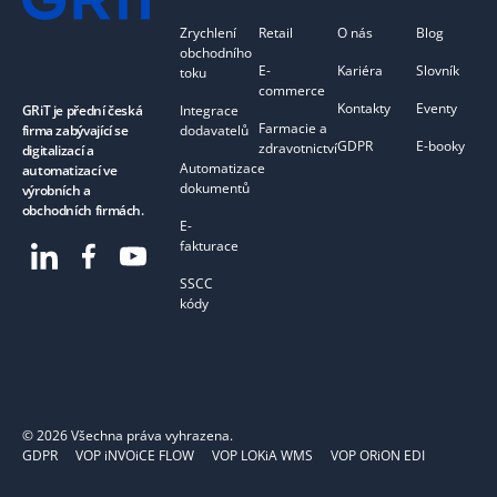
Zrychlení
Retail
O nás
Blog
obchodního
E-
Kariéra
Slovník
toku
commerce
Kontakty
Eventy
Integrace
GRiT je přední česká
Farmacie a
dodavatelů
firma zabývající se
GDPR
E-booky
zdravotnictví
digitalizací a
Automatizace
automatizací ve
dokumentů
výrobních a
obchodních firmách.
E-
fakturace
SSCC
kódy
©
2026
Všechna práva vyhrazena.
GDPR
VOP iNVOiCE FLOW
VOP LOKiA WMS
VOP ORiON EDI