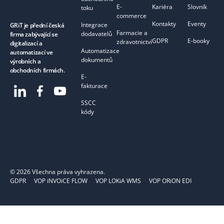
E-
Kariéra
Slovník
toku
commerce
Kontakty
Eventy
Integrace
GRiT je přední česká
Farmacie a
dodavatelů
firma zabývající se
GDPR
E-booky
zdravotnictví
digitalizací a
Automatizace
automatizací ve
dokumentů
výrobních a
obchodních firmách.
E-
fakturace
SSCC
kódy
©
2026
Všechna práva vyhrazena.
GDPR
VOP iNVOiCE FLOW
VOP LOKiA WMS
VOP ORiON EDI