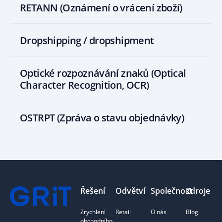
RETANN (Oznámení o vrácení zboží)
Dropshipping / dropshipment
Optické rozpoznávání znaků (Optical
Character Recognition, OCR)
OSTRPT (Zpráva o stavu objednávky)
Footer
Řešení
Odvětví
Společnost
Zdroje
Zrychlení
Retail
O nás
Blog
obchodního