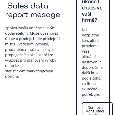
ukončit
Sales data
chaos ve
report mesage
vaší
firmě?
Zprávu zasílá odběratel svým
Na
dodavatelům. Může obsahovat
bezplatné
údaje o prodejích dle prodejních
konzultaci
míst s uvedením výrobků,
projdeme
prodaného množství, ceny a
vaše
propagačních akcí, které lze
aktuální
využívat pro plánování výroby
nastavení a
nebo ke
doporučíme
statistickým/marketingovým
další krok
účelům.
podle toho,
co firma
skutečně
potřebuje.
Domluvit
konzultaci
zdarma