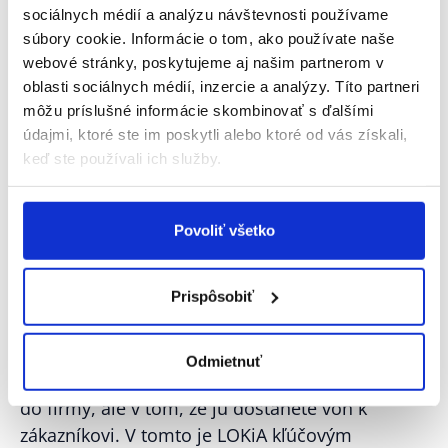
sociálnych médií a analýzu návštevnosti používame
zrýchliť príjem, naskladnenie, vychystanie, balenie a
súbory cookie. Informácie o tom, ako používate naše
expedíciu
webové stránky, poskytujeme aj našim partnerom v
prepojiť dáta medzi dodávateľmi, ERP, WMS, e-shopom,
oblasti sociálnych médií, inzercie a analýzy. Títo partneri
dopravcami a financiami
môžu príslušné informácie skombinovať s ďalšími
lepšie riadiť odovzdávanie dát dopravcom
údajmi, ktoré ste im poskytli alebo ktoré od vás získali,
zvládnuť rastúci objem objednávok, dodávok, faktúr a
keď ste používali ich služby.
vratiek
vyhodnocovať a efektívne riadiť spoľahlivosť celého
dodávateľského reťazca
riadiť cash flow presnejšie vďaka plynulejšiemu procesu
Povoliť všetko
a spoľahlivejším dátam
Prispôsobiť
Odmietnuť
„
Rast nespočíva v tom, že objednávku dostanete
do firmy, ale v tom, že ju dostanete von k
zákazníkovi. V tomto je LOKiA kľúčovým