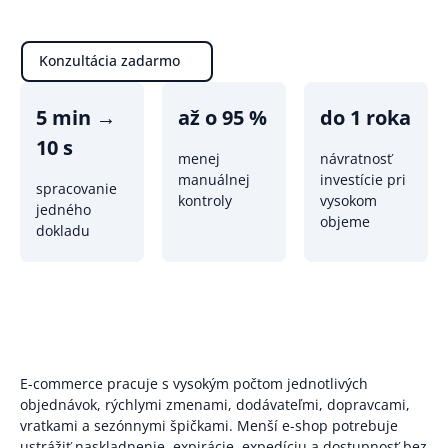
Konzultácia zadarmo
5 min →
až o 95 %
do 1 roka
10 s
menej
návratnosť
manuálnej
investície pri
spracovanie
kontroly
vysokom
jedného
objeme
dokladu
E-commerce pracuje s vysokým počtom jednotlivých
objednávok, rýchlymi zmenami, dodávateľmi, dopravcami,
vratkami a sezónnymi špičkami. Menší e-shop potrebuje
ustrážiť naskladnenie, expirácie, expedíciu a dostupnosť bez