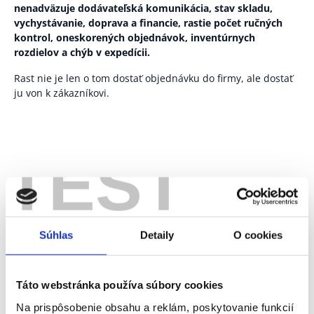
nenadväzuje dodávateľská komunikácia, stav skladu,
vychystávanie, doprava a financie, rastie počet ručných
kontrol, oneskorených objednávok, inventúrnych
rozdielov a chýb v expedícii.
Rast nie je len o tom dostať objednávku do firmy, ale dostať
ju von k zákazníkovi.
TEST
GRiT má riešenie pre e-
commerce firmy, ktoré
Súhlas
Detaily
O cookies
potrebujú
Táto webstránka používa súbory cookies
udržiavať presnú dostupnosť tovaru v podnikovom
Na prispôsobenie obsahu a reklám, poskytovanie funkcií
systéme aj v sklade