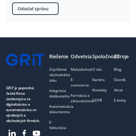
Odoslať správu
Pätička
Riešenie
Odvetvia
Spoločnosť
Zdroje
Zrýchlenie
Maloobchod
O nás
Blog
obchodného
E-
Kariéra
Slovník
toku
commerce
GRiT je popredná
Kontakty
Akcie
Integrácia
česká firma
Farmácia a
dodávateľov
zaoberajúca sa
GDPR
E-knihy
zdravotníctvo
digitalizáciou a
Automatizácia
automatizáciou vo
dokumentov
výrobných a
obchodných firmách.
E-
fakturácia