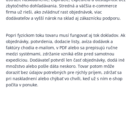
zbytočného dohľadávania. Stredná a väčšia e-commerce
firma už rieši, ako zvládnuť rast objednávok, viac
dodávateľov a vyšší nárok na sklad aj zákaznícku podporu.
Popri fyzickom toku tovaru musí fungovať aj tok dokladov. Ak
objednávky, potvrdenia, dodacie listy, avíza dodávok a
faktúry chodia e-mailom, v PDF alebo sa prepisujú ručne
medzi systémami, zdržanie vzniká ešte pred samotnou
expedíciou. Dodávateľ potvrdí len časť objednávky, dodá iné
množstvo alebo pošle dáta neskoro. Tovar potom môže
doraziť bez údajov potrebných pre rýchly príjem, zdržať sa
pri naskladnení alebo chýbať vo chvíli, keď už s ním e-shop
počíta v ponuke.