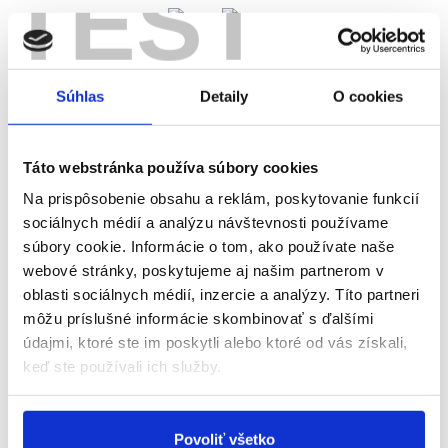
TEST
Súhlas
Detaily
O cookies
Táto webstránka používa súbory cookies
GRiT pomáha firmám riadiť celý cyklus obchodných
vzťahov
– od napojenia partnerov a práce s produktovými
Na prispôsobenie obsahu a reklám, poskytovanie funkcií
dátami cez objednávky, dodávky, skladové riadenie a
sociálnych médií a analýzu návštevnosti používame
obchodné doklady až po vyhodnocovanie dodávateľov a
súbory cookie. Informácie o tom, ako používate naše
legislatívne povinnosti.
Prepájame obchodnú sieť s
webové stránky, poskytujeme aj našim partnerom v
internými procesmi firmy
tak, aby nákup, sklad, logistika a
oblasti sociálnych médií, inzercie a analýzy. Títo partneri
financie pracovali nad rovnakými dátami a nadväzovali na
môžu príslušné informácie skombinovať s ďalšími
seba v jednom riadenom toku.
údajmi, ktoré ste im poskytli alebo ktoré od vás získali,
keď ste používali ich služby.
Do spolupráce vstupujeme ako európsky partner, ktorý
rozumie obchodnej sieti aj vnútornému fungovaniu firmy.
Povoliť všetko
Pomáhame zjednotiť dáta, doklady, partnerov
a interné