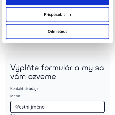
procesy do jedného ekosystému, ktorý firmám umožňuje
zvládnuť vyšší objem transakcií, rastúce nároky biznisu aj
nové legislatívne povinnosti bez ďalšej roztrieštenosti.
Prispôsobiť
Odmietnuť
Vyplňte formulár a my sa
vám ozveme
Kontaktné údaje
Meno