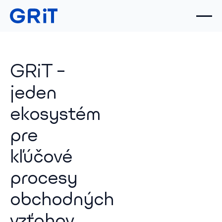
GRiT –
jeden
ekosystém
pre
kľúčové
procesy
obchodných
vzťahov