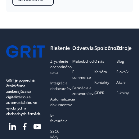
Pätička
Riešenie
Odvetvia
Spoločnosť
Zdroje
Zrýchlenie
Maloobchod
O nás
Blog
obchodného
E-
Kariéra
Slovník
toku
commerce
GRiT je popredná
Kontakty
Akcie
Integrácia
česká firma
Farmácia a
dodávateľov
zaoberajúca sa
GDPR
E-knihy
zdravotníctvo
digitalizáciou a
Automatizácia
automatizáciou vo
dokumentov
výrobných a
obchodných firmách.
E-
fakturácia
SSCC
kódy