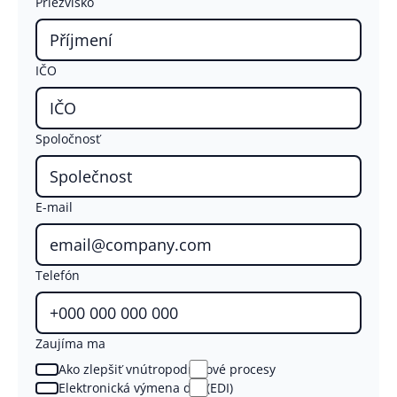
Priezvisko
IČO
Spoločnosť
E-mail
Telefón
Zaujíma ma
Ako zlepšiť vnútropodnikové procesy
Elektronická výmena dát (EDI)